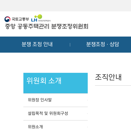
메
컨
뉴
텐
바
츠
로
바
가
로
기
가
분쟁 조정 안내
분쟁조정ㆍ상담
기
조직안내
위원회 소개
위원장 인사말
설립목적 및 위원회구성
위원소개