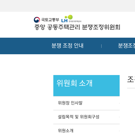
메
컨
뉴
텐
바
츠
로
바
가
로
기
가
분쟁 조정 안내
분쟁조
기
조
위원회 소개
위원장 인사말
설립목적 및 위원회구성
위원소개