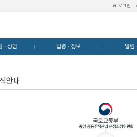
로그인
정ㆍ상담
법령ㆍ정보
알림
직안내