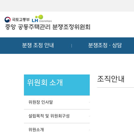
메
컨
뉴
텐
바
츠
로
바
가
로
기
가
분쟁 조정 안내
분쟁조정ㆍ상담
기
조직안내
위원회 소개
위원장 인사말
설립목적 및 위원회구성
위원소개