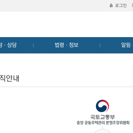
로그인
정ㆍ상담
법령ㆍ정보
알림
직안내