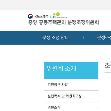
메
컨
뉴
텐
바
츠
로
바
가
로
기
가
분쟁 조정 안내
분쟁조
기
조
위원회 소개
위원장 인사말
설립목적 및 위원회구성
위원소개