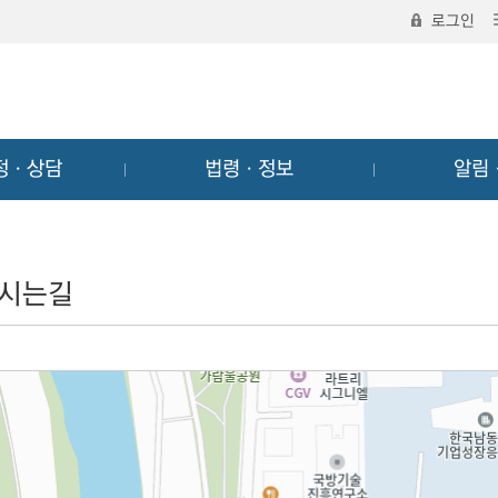
로그인
정ㆍ상담
법령ㆍ정보
알림
시는길