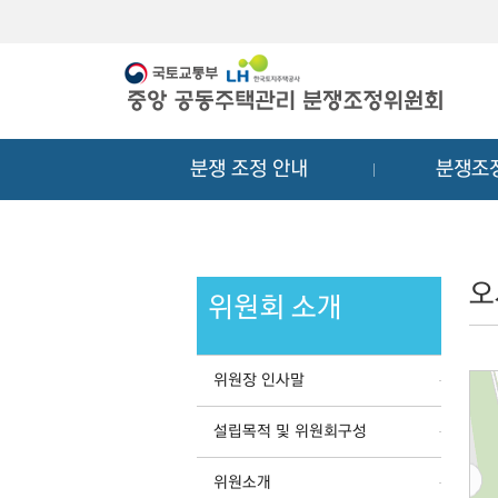
메
컨
뉴
텐
바
츠
로
바
가
로
기
가
분쟁 조정 안내
분쟁조
기
오
위원회 소개
위원장 인사말
설립목적 및 위원회구성
위원소개