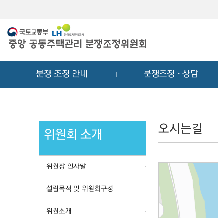
메
컨
뉴
텐
바
츠
로
바
가
로
기
가
분쟁 조정 안내
분쟁조정ㆍ상담
기
오시는길
위원회 소개
위원장 인사말
설립목적 및 위원회구성
위원소개