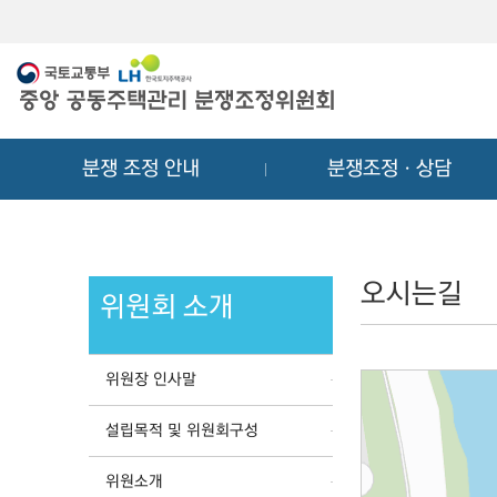
메
컨
뉴
텐
바
츠
로
바
가
로
기
가
분쟁 조정 안내
분쟁조정ㆍ상담
기
오시는길
위원회 소개
위원장 인사말
설립목적 및 위원회구성
위원소개