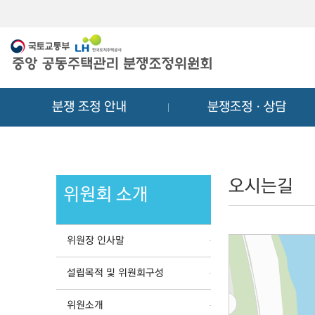
메
컨
뉴
텐
바
츠
로
바
가
로
기
가
분쟁 조정 안내
분쟁조정ㆍ상담
기
오시는길
위원회 소개
위원장 인사말
설립목적 및 위원회구성
위원소개