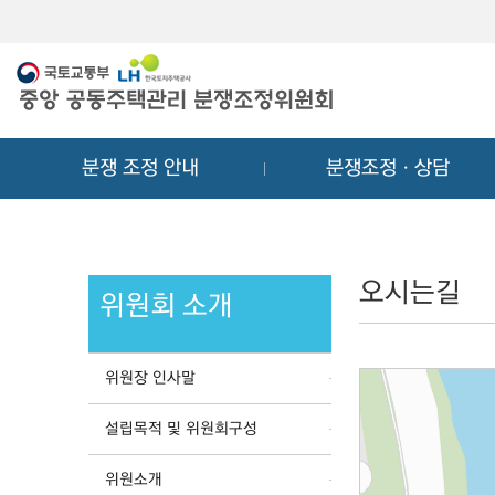
메
컨
뉴
텐
바
츠
로
바
가
로
기
가
분쟁 조정 안내
분쟁조정ㆍ상담
기
오시는길
위원회 소개
위원장 인사말
설립목적 및 위원회구성
위원소개