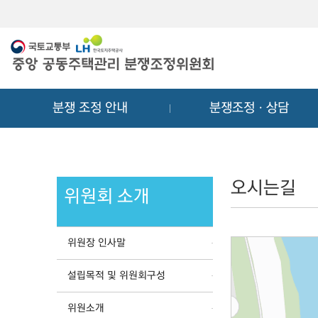
메
컨
뉴
텐
바
츠
로
바
가
로
기
가
분쟁 조정 안내
분쟁조정ㆍ상담
기
오시는길
위원회 소개
위원장 인사말
설립목적 및 위원회구성
위원소개