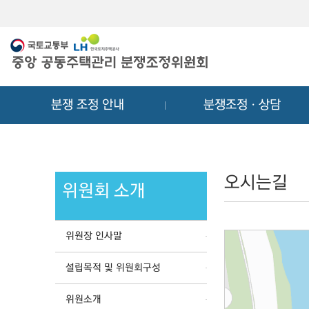
메
컨
뉴
텐
바
츠
로
바
가
로
기
가
분쟁 조정 안내
분쟁조정ㆍ상담
기
오시는길
위원회 소개
위원장 인사말
설립목적 및 위원회구성
위원소개