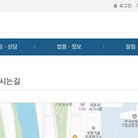
로그인
정ㆍ상담
법령ㆍ정보
알림
시는길