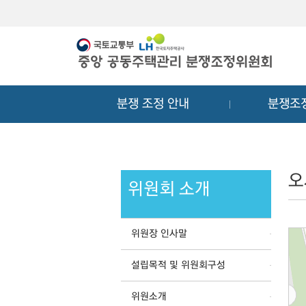
메
컨
뉴
텐
바
츠
로
바
가
로
기
가
분쟁 조정 안내
분쟁조
기
오
위원회 소개
위원장 인사말
설립목적 및 위원회구성
위원소개