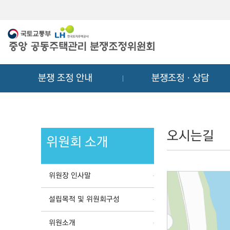
메
컨
뉴
텐
바
츠
로
바
가
로
기
가
분쟁 조정 안내
분쟁조정ㆍ상담
기
오시는길
위원회 소개
위원장 인사말
설립목적 및 위원회구성
위원소개