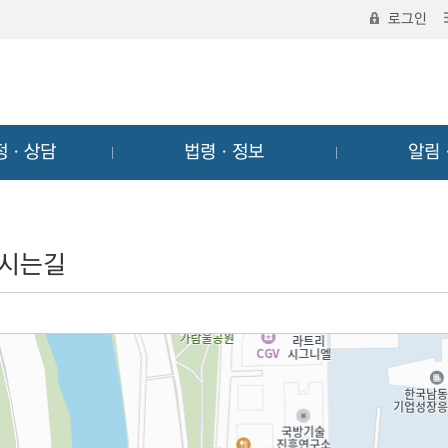
로그인
정ㆍ상담
법령ㆍ정보
알림
시는길