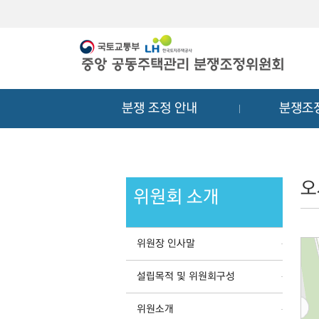
메
컨
뉴
텐
바
츠
로
바
가
로
기
가
분쟁 조정 안내
분쟁조
기
오
위원회 소개
위원장 인사말
설립목적 및 위원회구성
위원소개