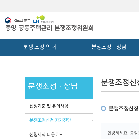
메
컨
뉴
텐
바
츠
로
바
가
로
기
가
분쟁 조정 안내
분쟁조정ㆍ상담
기
분쟁조정신
분쟁조정ㆍ상담
신청기준 및 유의사항
분쟁조정신청
분쟁조정신청 자가진단
안녕하세요. 중
신청서식 다운로드