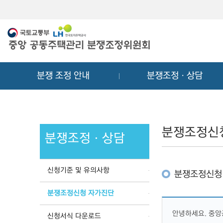
메
컨
뉴
텐
바
츠
로
바
가
로
기
가
분쟁 조정 안내
분쟁조정ㆍ상담
기
분쟁조정신
분쟁조정ㆍ상담
신청기준 및 유의사항
분쟁조정신청
분쟁조정신청 자가진단
안녕하세요. 중
신청서식 다운로드