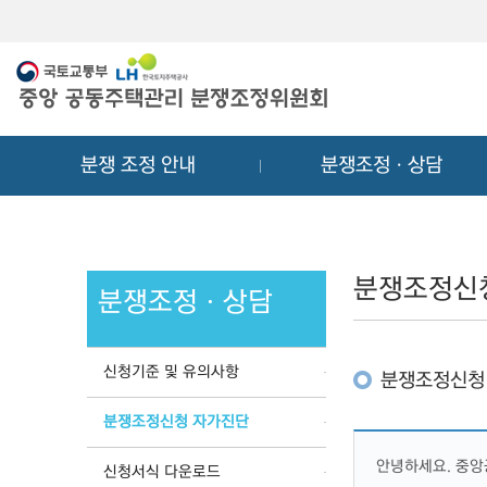
메
컨
뉴
텐
바
츠
로
바
가
로
기
가
분쟁 조정 안내
분쟁조정ㆍ상담
기
분쟁조정신
분쟁조정ㆍ상담
신청기준 및 유의사항
분쟁조정신청
분쟁조정신청 자가진단
안녕하세요. 중
신청서식 다운로드