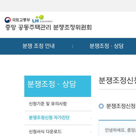
메
컨
뉴
텐
바
츠
로
바
가
로
기
가
분쟁 조정 안내
분쟁조정ㆍ상담
기
분쟁조정신
분쟁조정ㆍ상담
신청기준 및 유의사항
분쟁조정신청
분쟁조정신청 자가진단
안녕하세요. 중
신청서식 다운로드