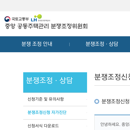
메
컨
뉴
텐
바
츠
로
바
가
로
기
가
분쟁 조정 안내
분쟁조정ㆍ상담
기
분쟁조정신
분쟁조정ㆍ상담
신청기준 및 유의사항
분쟁조정신청
분쟁조정신청 자가진단
안녕하세요. 중
신청서식 다운로드