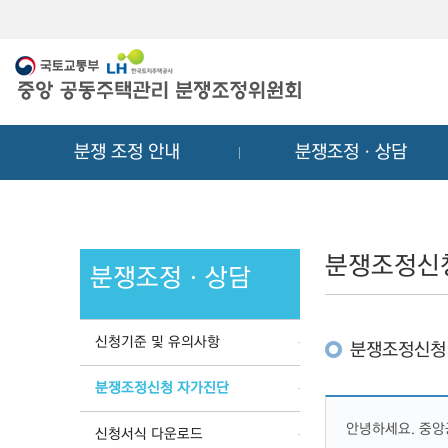
메
컨
뉴
텐
바
츠
로
바
가
로
기
가
분쟁 조정 안내
분쟁조정ㆍ상담
기
분쟁조정신
분쟁조정ㆍ상담
신청기준 및 유의사항
분쟁조정신청
분쟁조정신청 자가진단
안녕하세요. 중
신청서식 다운로드