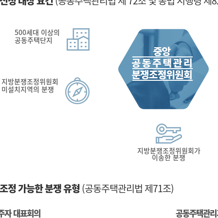
신청 대상 요건
(공동주택관리법 제 72조 및 동법 시행령 제82
500세대 이상의
공동주택단지
지방분쟁조정위원회
미설치지역의 분쟁
지방분쟁조정위원회가
이송한 분쟁
조정 가능한 분쟁 유형
(공동주택관리법 제71조)
주자 대표회의
공동주택관리