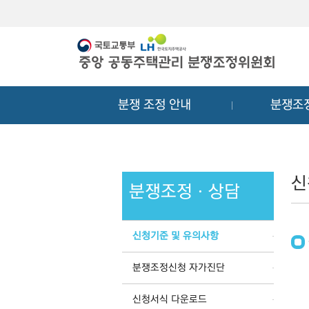
메
컨
뉴
텐
바
츠
로
바
가
로
기
가
분쟁 조정 안내
분쟁조
기
신
분쟁조정ㆍ상담
신청기준 및 유의사항
분쟁조정신청 자가진단
신청서식 다운로드