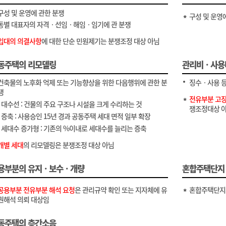
구성 및 운영에 관한 분쟁
구성 및 운영
동별 대표자의 자격ㆍ선임ㆍ해임ㆍ임기에 관 분쟁
입대의 의결사항
에 대한 단순 민원제기는 분쟁조정 대상 아님
동주택의 리모델링
관리비ㆍ사용
건축물의 노후화 억제 또는 기능향상을 위한 다음행위에 관한 분
징수ㆍ사용 등
쟁
전유부분 고장
- 대수선 : 건물의 주요 구조나 시설을 크게 수리하는 것
쟁조정대상 
- 증축 : 사용승인 15년 경과 공동주택 세대 면적 일부 확장
- 세대수 증가형 : 기존의 %이내로 세대수를 늘리는 증축
개별 세대
의 리모델링은 분쟁조정 대상 아님
용부분의 유지ㆍ보수ㆍ개량
혼합주택단지
공용부분 전유부분 해석 요청
은 관리규약 확인 또는 지자체에 유
혼합주택단지의
권해석 의뢰 대상임
동주택의 층간소음