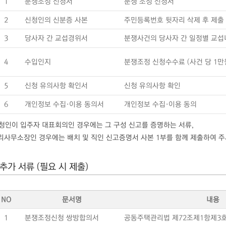
1
분쟁조정 신청서
분쟁 조정 신청서
2
신청인의 신분증 사본
주민등록번호 뒷자리 삭제 후 제출
3
당사자 간 교섭경위서
분쟁사건의 당사자 간 일정별 교섭
4
수입인지
분쟁조정 신청수수료 (사건 당 1만
5
신청 유의사항 확인서
신청 유의사항 확인
6
개인정보 수집·이용 동의서
개인정보 수집·이용 동의
신청인이 입주자 대표회의인 경우에는 그 구성 신고를 증명하는 서류,
사무소장인 경우에는 배치 및 직인 신고증명서 사본 1부를 함께 제출하여 주
추가 서류 (필요 시 제출)
NO
문서명
내용
1
분쟁조정신청 쌍방합의서
공동주택관리법 제72조제1항제3호