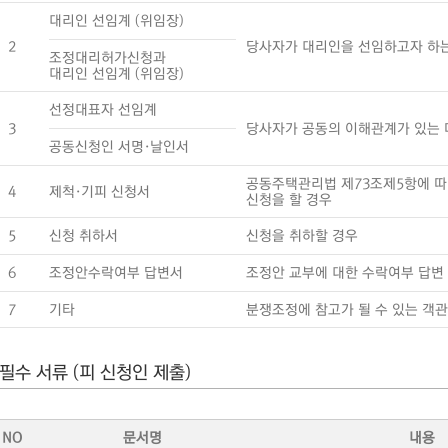
대리인 선임계 (위임장)
2
당사자가 대리인을 선임하고자 하
조정대리허가신청과
대리인 선임계 (위임장)
선정대표자 선임계
3
당사자가 공동의 이해관계가 있는 
공동신청인 서명·날인서
공동주택관리법 제73조제5항에 따
4
제척·기피 신청서
신청을 할 경우
5
신청 취하서
신청을 취하할 경우
6
조정안수락여부 답변서
조정안 교부에 대한 수락여부 답변
7
기타
분쟁조정에 참고가 될 수 있는 객
필수 서류 (피 신청인 제출)
NO
문서명
내용