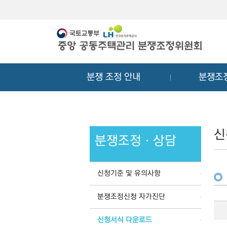
메
컨
뉴
텐
바
츠
로
바
가
로
기
가
분쟁 조정 안내
분쟁조
기
신
분쟁조정ㆍ상담
신청기준 및 유의사항
분쟁조정신청 자가진단
신청서식 다운로드