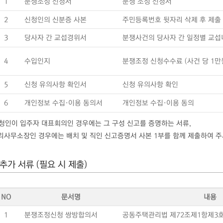
1
분쟁조정 신청서
분쟁 조정 신청서
2
신청인의 신분증 사본
주민등록번호 뒷자리 삭제 후 제출
3
당사자 간 교섭경위서
분쟁사건의 당사자 간 일정별 교섭
4
수입인지
분쟁조정 신청수수료 (사건 당 1만
5
신청 유의사항 확인서
신청 유의사항 확인
6
개인정보 수집·이용 동의서
개인정보 수집·이용 동의
신청인이 입주자 대표회의인 경우에는 그 구성 신고를 증명하는 서류,
사무소장인 경우에는 배치 및 직인 신고증명서 사본 1부를 함께 제출하여 주
추가 서류 (필요 시 제출)
NO
문서명
내용
1
분쟁조정신청 쌍방합의서
공동주택관리법 제72조제1항제3호