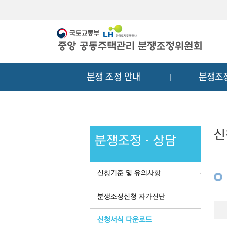
메
컨
뉴
텐
바
츠
로
바
가
로
기
가
분쟁 조정 안내
분쟁조
기
신
분쟁조정ㆍ상담
신청기준 및 유의사항
분쟁조정신청 자가진단
신청서식 다운로드