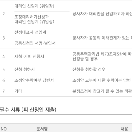
대리인 선임계 (위임장)
2
당사자가 대리인을 선임하고자 하
조정대리허가신청과
대리인 선임계 (위임장)
선정대표자 선임계
3
당사자가 공동의 이해관계가 있는 
공동신청인 서명·날인서
공동주택관리법 제73조제5항에 따
4
제척·기피 신청서
신청을 할 경우
5
신청 취하서
신청을 취하할 경우
6
조정안수락여부 답변서
조정안 교부에 대한 수락여부 답변
7
기타
분쟁조정에 참고가 될 수 있는 객
필수 서류 (피 신청인 제출)
NO
문서명
내용