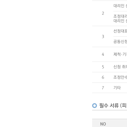
대리인 
2
조정대
대리인 
선정대표
3
공동신청
4
제척·기
5
신청 취
6
조정안
7
기타
필수 서류 (피
NO