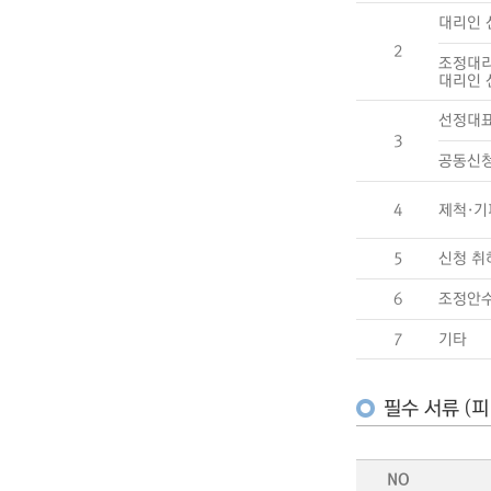
대리인 
2
조정대
대리인 
선정대표
3
공동신청
4
제척·기
5
신청 취
6
조정안
7
기타
필수 서류 (피
NO