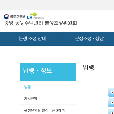
메
컨
뉴
텐
바
츠
로
바
가
로
기
가
분쟁 조정 안내
분쟁조정ㆍ상담
기
법령
법령ㆍ정보
법령
자치규약
분쟁유형별 판례ㆍ유권해석