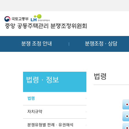
메
컨
뉴
텐
바
츠
로
바
가
로
기
가
분쟁 조정 안내
분쟁조정ㆍ상담
기
법령
법령ㆍ정보
법령
자치규약
분쟁유형별 판례ㆍ유권해석