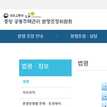
메
컨
뉴
텐
바
츠
로
바
가
로
기
가
분쟁 조정 안내
분쟁조정ㆍ상담
기
법령
법령ㆍ정보
법령
자치규약
분쟁유형별 판례ㆍ유권해석