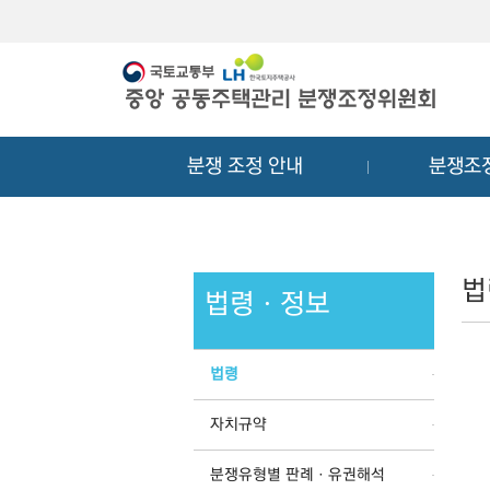
메
컨
뉴
텐
바
츠
로
바
가
로
기
가
분쟁 조정 안내
분쟁조
기
법
법령ㆍ정보
법령
자치규약
분쟁유형별 판례ㆍ유권해석