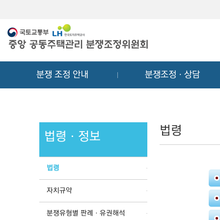
메
컨
뉴
텐
바
츠
로
바
가
로
기
가
분쟁 조정 안내
분쟁조정ㆍ상담
기
법령
법령ㆍ정보
법령
자치규약
분쟁유형별 판례ㆍ유권해석