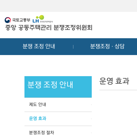
메
컨
뉴
텐
바
츠
로
바
가
로
기
가
분쟁 조정 안내
분쟁조정ㆍ상담
기
운영 효과
분쟁 조정 안내
제도 안내
운영 효과
분쟁조정 절차