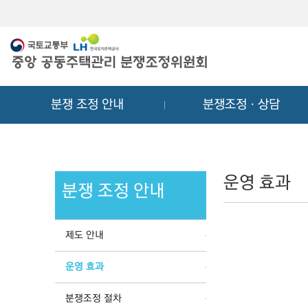
메
컨
뉴
텐
바
츠
로
바
가
로
기
가
분쟁 조정 안내
분쟁조정ㆍ상담
기
운영 효과
분쟁 조정 안내
제도 안내
운영 효과
분쟁조정 절차