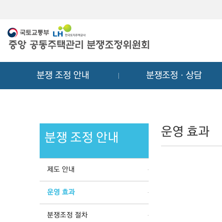
메
컨
뉴
텐
바
츠
로
바
가
로
기
가
분쟁 조정 안내
분쟁조정ㆍ상담
기
운영 효과
분쟁 조정 안내
제도 안내
운영 효과
분쟁조정 절차