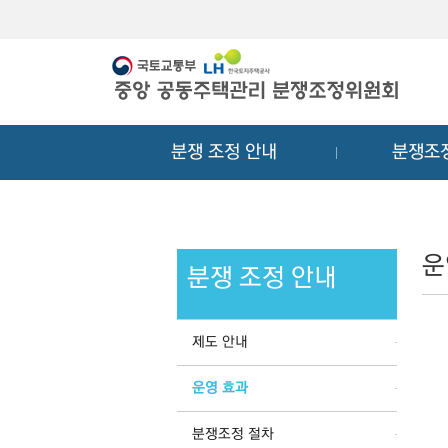
메
컨
뉴
텐
바
츠
로
바
가
로
기
가
분쟁 조정 안내
분쟁조
기
운
분쟁 조정 안내
제도 안내
운영 효과
분쟁조정 절차