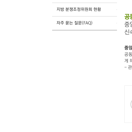
지방 분쟁조정위원회 현황
공
자주 묻는 질문(FAQ)
중
신
중앙
공동
게 
- 