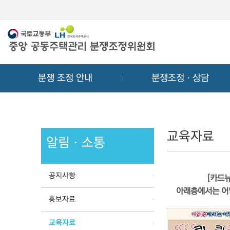
메
컨
뉴
텐
바
츠
로
바
가
로
기
가
분쟁 조정 안내
분쟁조정ㆍ상담
기
교육자료
알림ㆍ소통
공지사항
[카드뉴
아래층에서는 어
홍보자료
교육자료