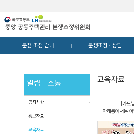
메
컨
뉴
텐
바
츠
로
바
가
로
기
가
분쟁 조정 안내
분쟁조정ㆍ상담
기
교육자료
알림ㆍ소통
공지사항
[카드뉴
아래층에서는 어
홍보자료
교육자료