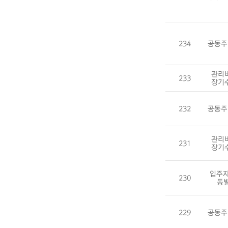
234
공동주
관리
233
장기
232
공동주
관리
231
장기
입주자
230
동
229
공동주