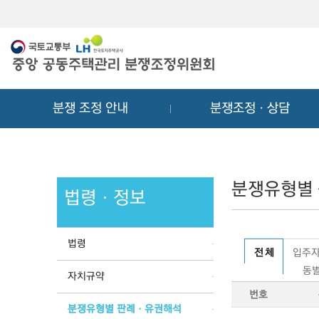
메
컨
뉴
텐
바
츠
로
바
가
로
기
가
분쟁 조정 안내
분쟁조정ㆍ상담
기
분쟁유형별
법령ㆍ정보
법령
전 체
입주자
동별
자치규약
번호
분쟁유형별 판례ㆍ유권해석