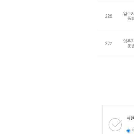
입주자
228
동
입주자
227
동
위원