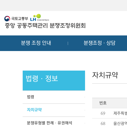
메
컨
뉴
텐
바
츠
로
바
가
로
기
가
분쟁 조정 안내
분쟁조정ㆍ상담
기
자치규약
법령ㆍ정보
법령
번호
자치규약
69
제주특별
분쟁유형별 판례ㆍ유권해석
68
울산광역