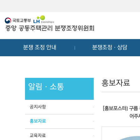
메
컨
뉴
텐
바
츠
로
바
가
로
기
가
분쟁 조정 안내
분쟁조정ㆍ상담
기
홍보자료
알림ㆍ소통
공지사항
[홍보포스터] 구름 
어주
홍보자료
교육자료