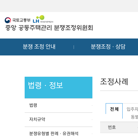
메
컨
뉴
텐
바
츠
로
바
가
로
기
가
분쟁 조정 안내
분쟁조정ㆍ상담
기
조정사례
법령ㆍ정보
법령
전 체
입주자
동별
자치규약
번호
분쟁유형별 판례ㆍ유권해석