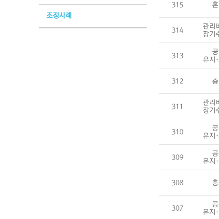
315
혼
조정사례
관리
314
장기
공
313
유지
312
층
관리
311
장기
공
310
유지
공
309
유지
308
층
공
307
유지