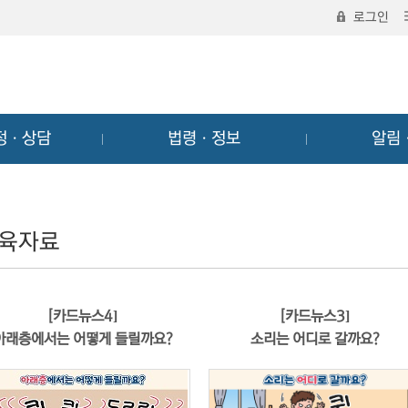
로그인
정ㆍ상담
법령ㆍ정보
알림
육자료
[카드뉴스4]
[카드뉴스3]
아래층에서는 어떻게 들릴까요?
소리는 어디로 갈까요?