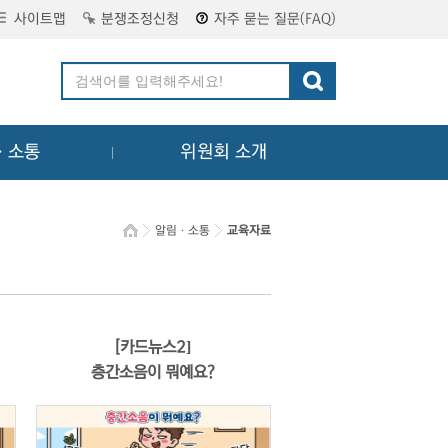
사이트맵
분쟁조정신청
자주 묻는 질문(FAQ)
ㆍ소통
위원회 소개
알림ㆍ소통
교육자료
[카드뉴스2]
층간소음이 뭐예요?