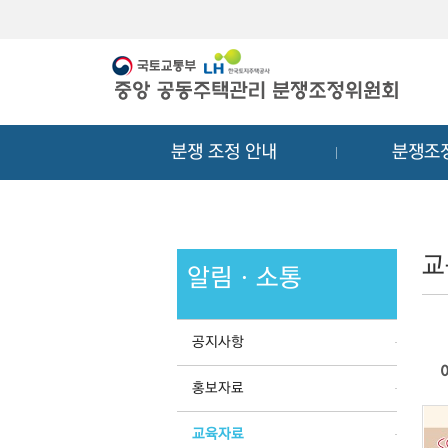
메
컨
뉴
텐
바
츠
로
바
가
로
기
가
분쟁 조정 안내
분쟁조
기
교
알림ㆍ소통
공지사항
홍보자료
교육자료