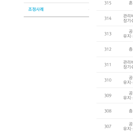
315
혼
조정사례
관리
314
장기
공
313
유지
312
층
관리
311
장기
공
310
유지
공
309
유지
308
층
공
307
유지