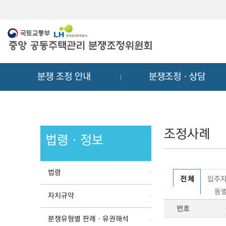
메
컨
뉴
텐
바
츠
로
바
가
로
기
가
분쟁 조정 안내
분쟁조정ㆍ상담
기
조정사례
법령ㆍ정보
법령
전 체
입주자
동별
자치규약
번호
분쟁유형별 판례ㆍ유권해석