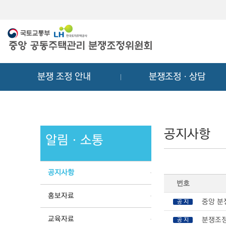
메
컨
뉴
텐
바
츠
로
바
가
로
기
가
분쟁 조정 안내
분쟁조정ㆍ상담
기
공지사항
알림ㆍ소통
공지사항
번호
홍보자료
중앙 분
공 지
교육자료
분쟁조정
공 지