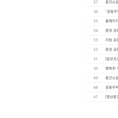
57
층간소음
56
「공동주
55
홈페이지
54
중앙 공
53
지방 공
52
중앙 공
51
[응모조
50
행복한 
49
층간소음
48
공동주택
47
[영상툰