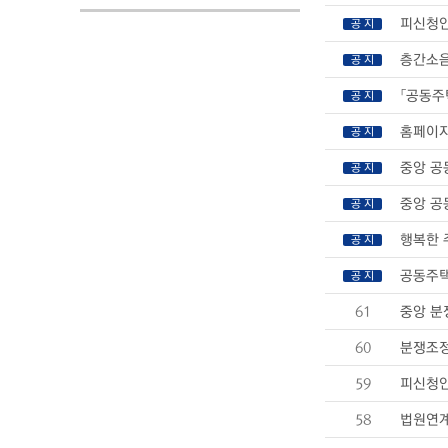
피신청인
공 지
층간소음
공 지
「공동주
공 지
홈페이지
공 지
중앙 공
공 지
중앙 공
공 지
행복한 
공 지
공동주택
공 지
61
중앙 분
60
분쟁조정
59
피신청인
58
법원연계