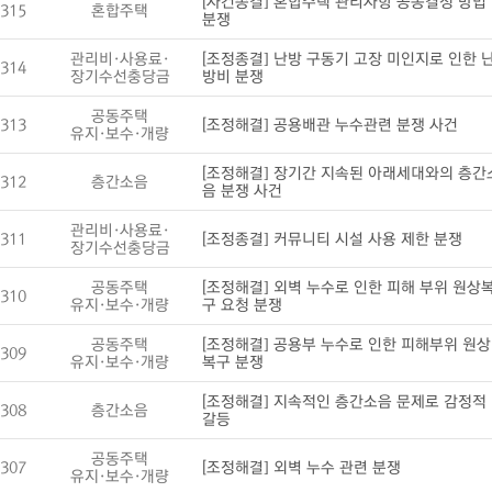
[사건종결] 혼합주택 관리사항 공동결정 방법
315
혼합주택
분쟁
관리비·사용료·
[조정종결] 난방 구동기 고장 미인지로 인한 
314
장기수선충당금
방비 분쟁
공동주택
313
[조정해결] 공용배관 누수관련 분쟁 사건
유지·보수·개량
[조정해결] 장기간 지속된 아래세대와의 층간
312
층간소음
음 분쟁 사건
관리비·사용료·
311
[조정종결] 커뮤니티 시설 사용 제한 분쟁
장기수선충당금
공동주택
[조정해결] 외벽 누수로 인한 피해 부위 원상
310
유지·보수·개량
구 요청 분쟁
공동주택
[조정해결] 공용부 누수로 인한 피해부위 원상
309
유지·보수·개량
복구 분쟁
[조정해결] 지속적인 층간소음 문제로 감정적
308
층간소음
갈등
공동주택
307
[조정해결] 외벽 누수 관련 분쟁
유지·보수·개량