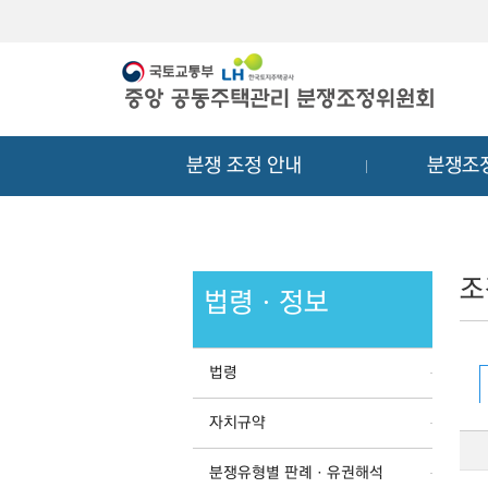
메
컨
뉴
텐
바
츠
로
바
가
로
기
가
분쟁 조정 안내
분쟁조
기
조
법령ㆍ정보
법령
자치규약
분쟁유형별 판례ㆍ유권해석