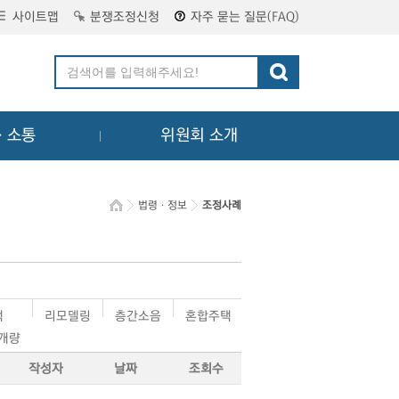
사이트맵
분쟁조정신청
자주 묻는 질문(FAQ)
ㆍ소통
위원회 소개
법령ㆍ정보
조정사례
택
리모델링
층간소음
혼합주택
·개량
작성자
날짜
조회수