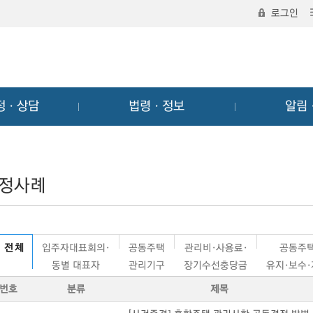
로그인
정ㆍ상담
법령ㆍ정보
알림
정사례
전 체
입주자대표회의·
공동주택
관리비·사용료·
공동주
동별 대표자
관리기구
장기수선충당금
유지·보수
번호
분류
제목