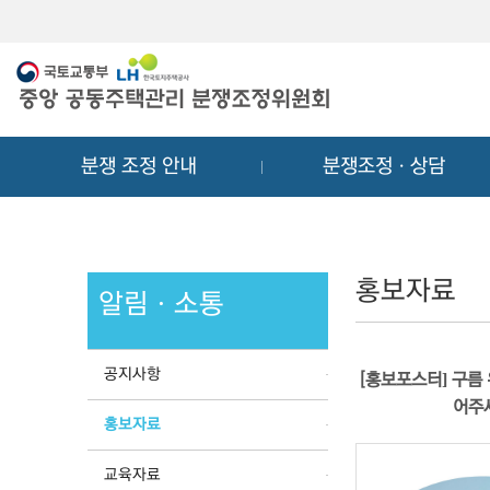
메
컨
뉴
텐
바
츠
로
바
가
로
기
가
분쟁 조정 안내
분쟁조정ㆍ상담
기
홍보자료
알림ㆍ소통
공지사항
[홍보포스터] 구름 
어주
홍보자료
교육자료