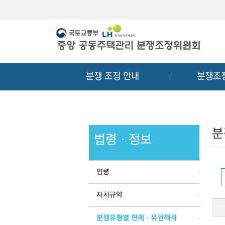
메
컨
뉴
텐
바
츠
로
바
가
로
기
가
분쟁 조정 안내
분쟁조
기
분
법령ㆍ정보
법령
자치규약
분쟁유형별 판례ㆍ유권해석