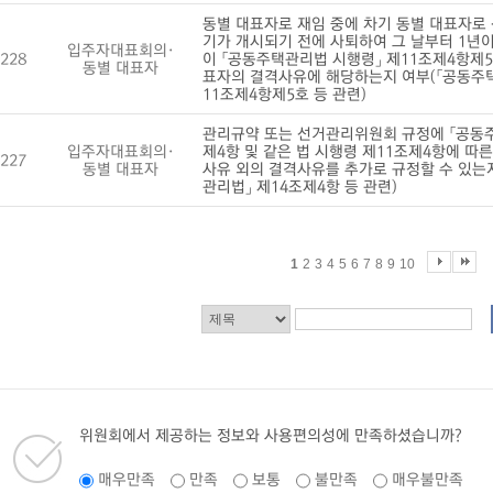
동별 대표자로 재임 중에 차기 동별 대표자로
기가 개시되기 전에 사퇴하여 그 날부터 1년이
입주자대표회의·
228
이 「공동주택관리법 시행령」 제11조제4항제5
동별 대표자
표자의 결격사유에 해당하는지 여부(「공동주
11조제4항제5호 등 관련)
관리규약 또는 선거관리위원회 규정에 「공동주
입주자대표회의·
제4항 및 같은 법 시행령 제11조제4항에 따
227
동별 대표자
사유 외의 결격사유를 추가로 규정할 수 있는
관리법」 제14조제4항 등 관련)
1
2
3
4
5
6
7
8
9
10
위원회에서 제공하는 정보와 사용편의성에 만족하셨습니까?
매우만족
만족
보통
불만족
매우불만족