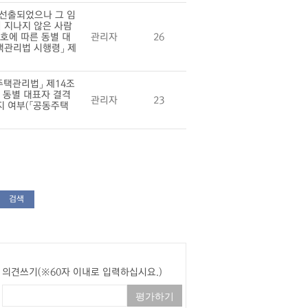
 선출되었으나 그 임
 지나지 않은 사람
호에 따른 동별 대
관리자
26
택관리법 시행령」 제
택관리법」 제14조
른 동별 대표자 결격
관리자
23
지 여부(「공동주택
검색
의견쓰기(※60자 이내로 입력하십시요.)