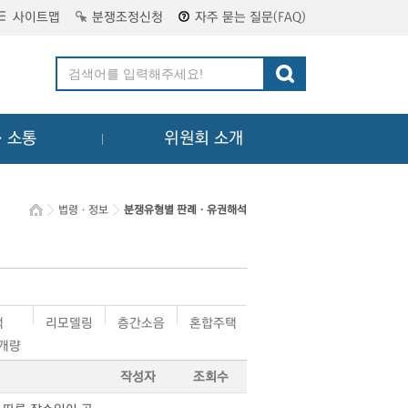
사이트맵
분쟁조정신청
자주 묻는 질문(FAQ)
ㆍ소통
위원회 소개
법령ㆍ정보
분쟁유형별 판례ㆍ유권해석
택
리모델링
층간소음
혼합주택
·개량
작성자
조회수