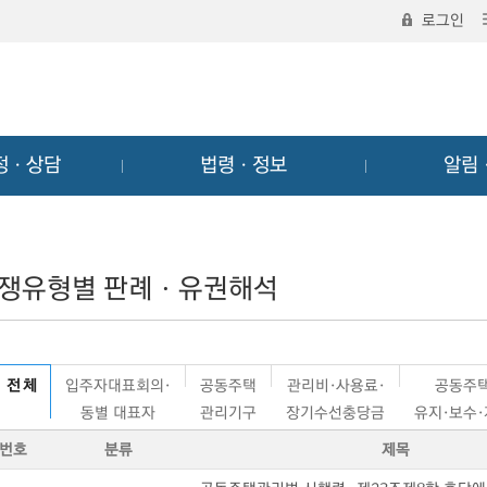
로그인
정ㆍ상담
법령ㆍ정보
알림
쟁유형별 판례ㆍ유권해석
전 체
입주자대표회의·
공동주택
관리비·사용료·
공동주
동별 대표자
관리기구
장기수선충당금
유지·보수
번호
분류
제목