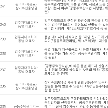
공동주택관리법 시행령」 제23조제8항 후단에
관리비·사용료·
동주택관리법령에 따른 관리비, 사용료 또는
241
장기수선충당금
포함되는지 여부(「공동주택관리법 시행령」 제
련)
입주자대표회의 구성원 과반수의 찬성을 얻지 
입주자대표회의·
240
인이 입주자대표회의 회장으로 선출될 수 있는
동별 대표자
관리법 시행령」 제12조제2항제1호라목 등 관
입주자대표회의·
동별 대표자의 자격요건 중 “해당 선거구에 거
239
동별 대표자
의미(「공동주택관리법」 제14조제3항ㆍ제5항 
동별 대표자 재선출공고 시 동별 대표자의 자
입주자대표회의·
238
를 판단하는 기준 시점(「공동주택관리법」 제1
동별 대표자
등 관련)
「공동주택관리법」에 따른 동별 대표자 선출 
입주자대표회의·
237
회 위원의 자격이 상실되는 사유의 범위(「공동
동별 대표자
조제2항 등 관련)
장기수선충당금 사용에 관한 공동주택 입주자
관리비·사용료·
236
방문을 통해 받을 수 있는지 여부(「공동주택관
장기수선충당금
항 등 관련)
입주자대표회의가 주택관리업자를 선정하려는
관리업자를 선정하면서 「공동주택관리법」 제
235
공동주택관리기구
에 따라 전체 입주자등의 과반수 동의를 받았