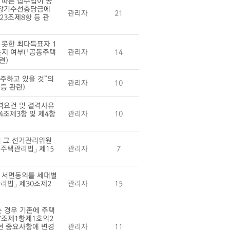
 따른 잡수입이 공
 장기수선충당금에
관리자
21
23조제8항 등 관
못한 최다득표자 1
지 여부(「공동주택
관리자
14
련)
주하고 있을 것”의
관리자
10
등 관련)
격요건 및 결격사유
4조제3항 및 제4항
관리자
10
시 그 선거관리위원
주택관리법」 제15
관리자
7
 서면동의를 세대별
리법」 제30조제2
관리자
15
 경우 기존에 주택
7조제1항제1호의2
던 중요사항에 변경
관리자
11