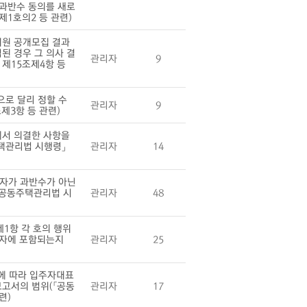
 과반수 동의를 새로
1호의2 등 관련)
위원 공개모집 결과
된 경우 그 의사 결
관리자
9
 제15조제4항 등
로 달리 정할 수
관리자
9
제3항 등 관련)
에서 의결한 사항을
주택관리법 시행령」
관리자
14
자가 과반수가 아닌
「공동주택관리법 시
관리자
48
1항 각 호의 행위
 자에 포함되는지
관리자
25
에 따라 입주자대표
고서의 범위(「공동
관리자
17
련)