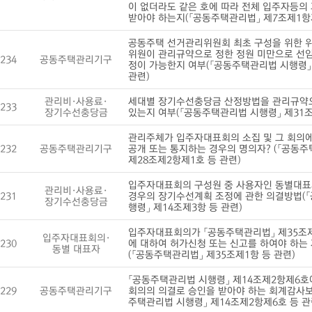
이 없더라도 같은 호에 따라 전체 입주자등의
받아야 하는지(「공동주택관리법」 제7조제1항제
공동주택 선거관리위원회 최초 구성을 위한 
위원이 관리규약으로 정한 정원 미만으로 선임
234
공동주택관리기구
정이 가능한지 여부(「공동주택관리법 시행령」
관련)
관리비·사용료·
세대별 장기수선충당금 산정방법을 관리규약으
233
장기수선충당금
있는지 여부(「공동주택관리법 시행령」 제31조
관리주체가 입주자대표회의 소집 및 그 회의
232
공동주택관리기구
공개 또는 통지하는 경우의 명의자? (「공동
제28조제2항제1호 등 관련)
입주자대표회의 구성원 중 사용자인 동별대표
관리비·사용료·
231
경우의 장기수선계획 조정에 관한 의결방법(
장기수선충당금
행령」 제14조제3항 등 관련)
입주자대표회의가 「공동주택관리법」 제35조제
입주자대표회의·
230
에 대하여 허가신청 또는 신고를 하여야 하는
동별 대표자
(「공동주택관리법」 제35조제1항 등 관련)
「공동주택관리법 시행령」 제14조제2항제6호
229
공동주택관리기구
회의의 의결로 승인을 받아야 하는 회계감사보
주택관리법 시행령」 제14조제2항제6호 등 관