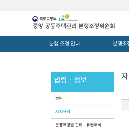
메
컨
뉴
텐
바
츠
로
바
가
로
기
가
분쟁 조정 안내
분쟁조
기
자
법령ㆍ정보
법령
자치규약
분쟁유형별 판례ㆍ유권해석