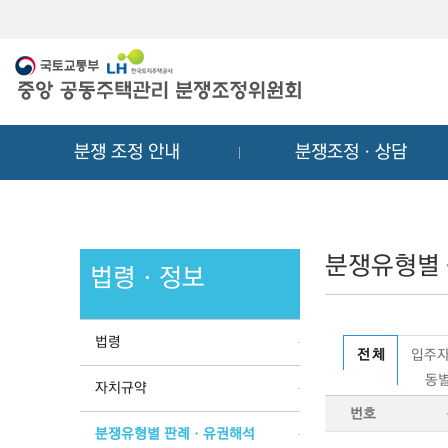
메
컨
뉴
텐
바
츠
로
바
가
로
기
가
분쟁 조정 안내
분쟁조정ㆍ상담
기
분쟁유형별
법령ㆍ정보
법령
전 체
입주자
동별
자치규약
번호
분쟁유형별 판례ㆍ유권해석