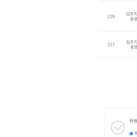
입주자
228
동
입주자
227
동
위원