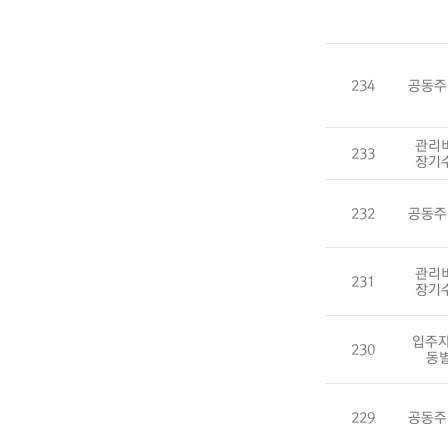
234
공동주
관리
233
장기
232
공동주
관리
231
장기
입주자
230
동
229
공동주