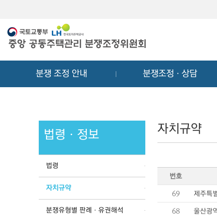
메
컨
뉴
텐
바
츠
로
바
가
로
기
가
분쟁 조정 안내
분쟁조정ㆍ상담
기
자치규약
법령ㆍ정보
법령
번호
자치규약
69
제주특별
분쟁유형별 판례ㆍ유권해석
68
울산광역